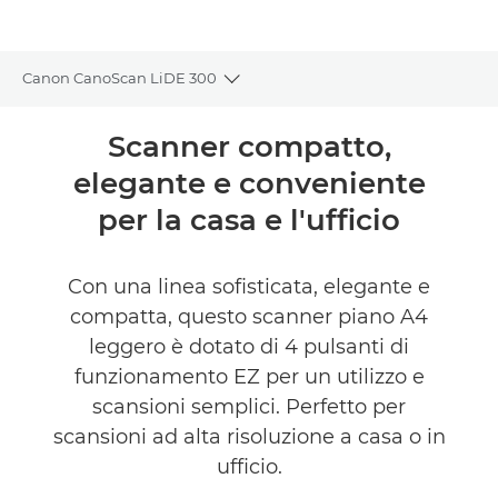
Canon CanoScan LiDE 300
Toggle breadcrumbs
Panoramica
Scanner compatto,
elegante e conveniente
Caratteristiche
per la casa e l'ufficio
Recensioni
Con una linea sofisticata, elegante e
TROVA UN RIVENDITORE
compatta, questo scanner piano A4
leggero è dotato di 4 pulsanti di
funzionamento EZ per un utilizzo e
scansioni semplici. Perfetto per
scansioni ad alta risoluzione a casa o in
ufficio.