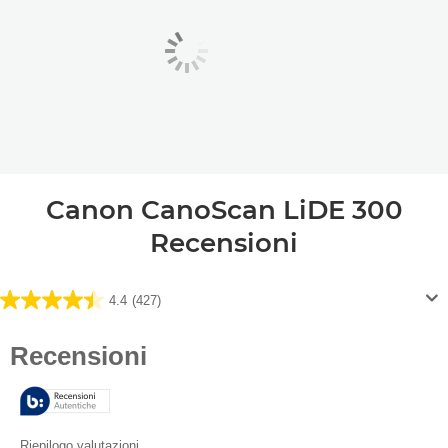
Canon CanoScan LiDE 300
Recensioni
4.4
(427)
4.4
su
5
stelle.
427
recensioni