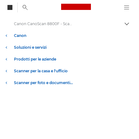
Canon Logo, back to
Canon CanoScan 8800F - Scanner piano fisso
Attiv
Canon
Soluzioni e servizi
Prodotti per le aziende
Scanner per la casa e l'ufficio
Scanner per foto e documenti a piano fisso A4 CanoScan