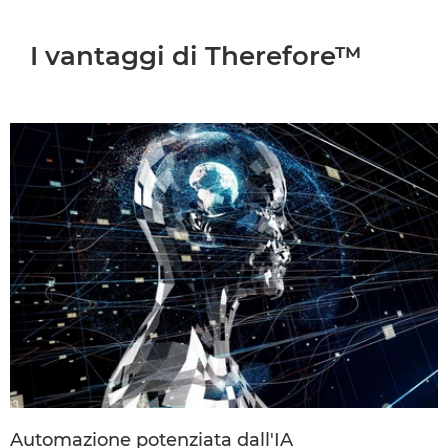
VANTAGGI
I vantaggi di Therefore™
COME FUNZIONA
CASE STUDY
SOLUZIONI CORRELATE
CONTATTACI
Automazione potenziata dall'IA