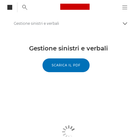
Canon Logo, back to
Gestione sinistri e verbali
Attiv
Canon
Soluzioni e servizi
Gestione sinistri e verbali
Canon SMARTAPP
SCARICA IL PDF