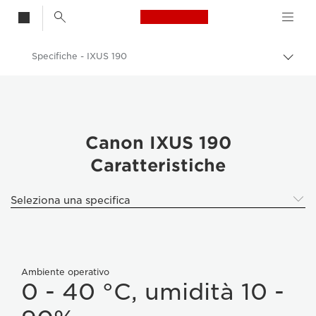
Canon Logo, back t
Specifiche - IXUS 190
Attiv
brea
Canon
Fotocamere digitali
IXUS 190
Canon IXUS 190
Caratteristiche
Seleziona una specifica
Ambiente operativo
0 - 40 °C, umidità 10 -