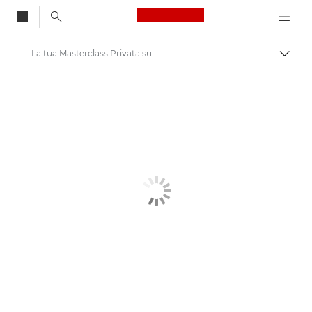
Canon Logo, back to
La tua Masterclass Privata su Canon EOS R1
Attiv
Canon