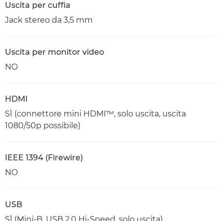
Uscita per cuffia
Jack stereo da 3,5 mm
Uscita per monitor video
NO
HDMI
SÌ (connettore mini HDMI™, solo uscita, uscita
1080/50p possibile)
IEEE 1394 (Firewire)
NO
USB
SÌ (Mini-B, USB 2.0 Hi-Speed, solo uscita)