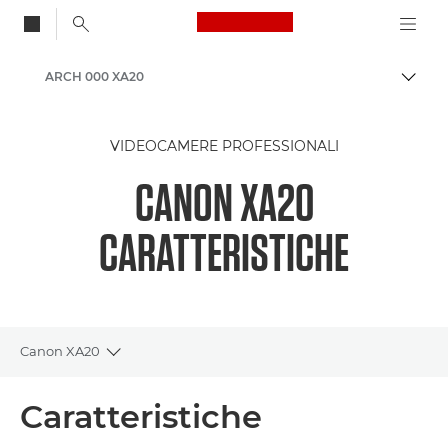
Canon Logo, back to
ARCH 000 XA20
Attiv
Canon
VIDEOCAMERE PROFESSIONALI
CANON XA20
CARATTERISTICHE
Canon XA20
Toggle breadcrumbs
Panoramica
Caratteristiche