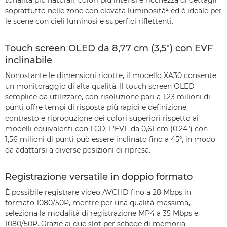
tonalità più naturali, colori più intensi e ricchezza di dettagli
soprattutto nelle zone con elevata luminosità² ed è ideale per
le scene con cieli luminosi e superfici riflettenti.
Touch screen OLED da 8,77 cm (3,5") con EVF
inclinabile
Nonostante le dimensioni ridotte, il modello XA30 consente
un monitoraggio di alta qualità. Il touch screen OLED
semplice da utilizzare, con risoluzione pari a 1,23 milioni di
punti offre tempi di risposta più rapidi e definizione,
contrasto e riproduzione dei colori superiori rispetto ai
modelli equivalenti con LCD. L'EVF da 0,61 cm (0,24") con
1,56 milioni di punti può essere inclinato fino a 45°, in modo
da adattarsi a diverse posizioni di ripresa.
Registrazione versatile in doppio formato
È possibile registrare video AVCHD fino a 28 Mbps in
formato 1080/50P, mentre per una qualità massima,
seleziona la modalità di registrazione MP4 a 35 Mbps e
1080/50P. Grazie ai due slot per schede di memoria