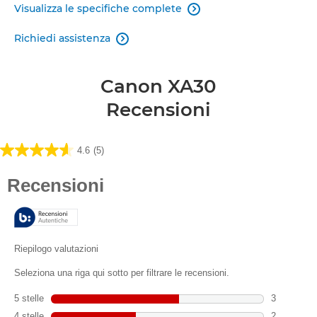
Visualizza le specifiche complete

Richiedi assistenza

Canon XA30
Recensioni
4.6
(5)
4.6
su
5
stelle.
5
recensioni