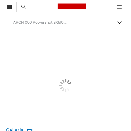
Canon Logo, back to
ARCH 000 PowerShot SX610 HS
Attiv
Canon
Galleria
