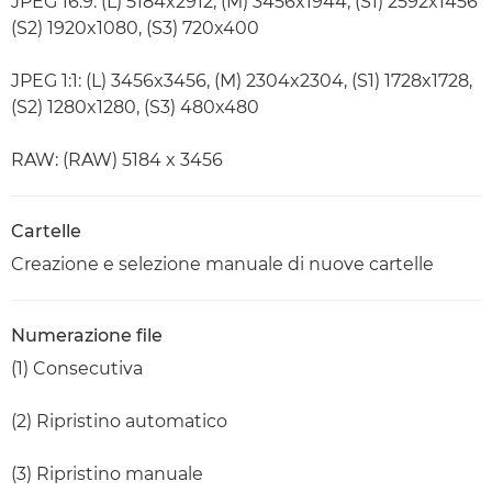
JPEG 16:9: (L) 5184x2912, (M) 3456x1944, (S1) 2592x1456
(S2) 1920x1080, (S3) 720x400
JPEG 1:1: (L) 3456x3456, (M) 2304x2304, (S1) 1728x1728,
(S2) 1280x1280, (S3) 480x480
RAW: (RAW) 5184 x 3456
Cartelle
Creazione e selezione manuale di nuove cartelle
Numerazione file
(1) Consecutiva
(2) Ripristino automatico
(3) Ripristino manuale