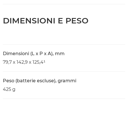
DIMENSIONI E PESO
Dimensioni (L x P x A), mm
79,7 x 142,9 x 125,4¹
Peso (batterie escluse), grammi
425 g