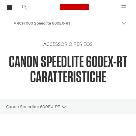
Canon Logo, back to
ARCH 000 Speedlite 600EX-RT
Attiv
Canon
ACCESSORIO PER EOS
CANON SPEEDLITE 600EX-RT
CARATTERISTICHE
Canon Speedlite 600EX-RT
Toggle breadcrumbs
Panoramica