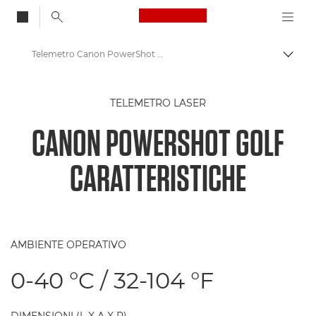
Canon Logo, back to
Telemetro Canon PowerShot GOLF - Specifiche tecniche
Attiv
Canon
TELEMETRO LASER
Telemetro Canon PowerShot GOLF
CANON POWERSHOT GOLF
CARATTERISTICHE
AMBIENTE OPERATIVO
0-40 °C / 32-104 °F