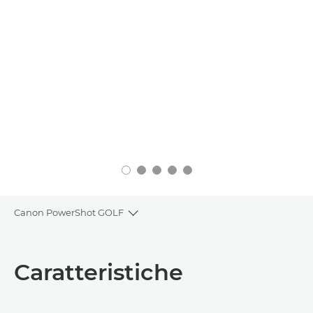
Canon PowerShot GOLF
Toggle breadcrumbs
Panoramica
Caratteristiche
Caratteristiche