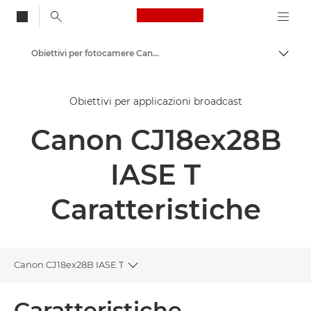
Canon Logo, back to
Obiettivi per fotocamere Canon
Attiv
Canon
Obiettivi per applicazioni broadcast
Canon CJ18ex28B
IASE T
Caratteristiche
Canon CJ18ex28B IASE T
Toggle breadcrumbs
Panoramica
Caratteristiche