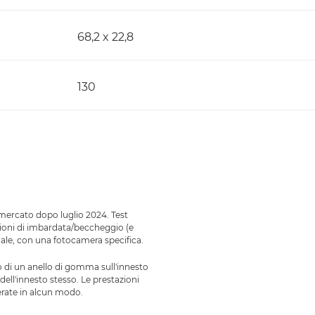
68,2 x 22,8
130
l mercato dopo luglio 2024. Test
zioni di imbardata/beccheggio (e
cale, con una fotocamera specifica.
no di un anello di gomma sull'innesto
ell'innesto stesso. Le prestazioni
terate in alcun modo.