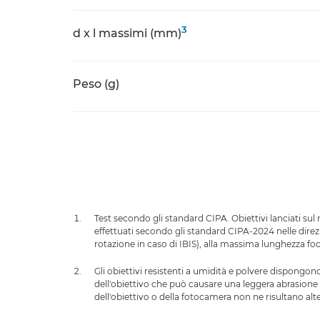
3
d x l massimi (mm)
Peso (g)
Test secondo gli standard CIPA. Obiettivi lanciati su
effettuati secondo gli standard CIPA-2024 nelle dire
rotazione in caso di IBIS), alla massima lunghezza fo
Gli obiettivi resistenti a umidità e polvere dispongo
dell'obiettivo che può causare una leggera abrasione d
dell'obiettivo o della fotocamera non ne risultano al