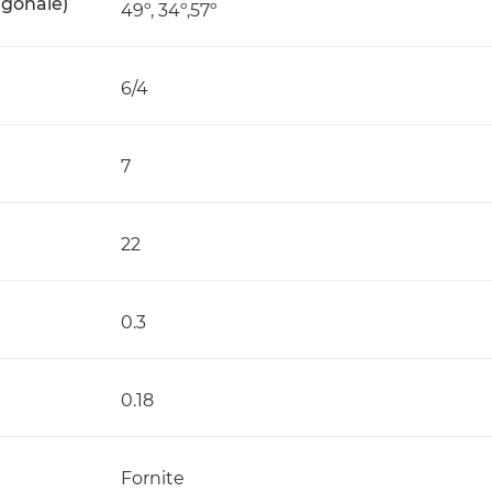
agonale)
49º, 34º,57º
6/4
7
22
0.3
0.18
Fornite