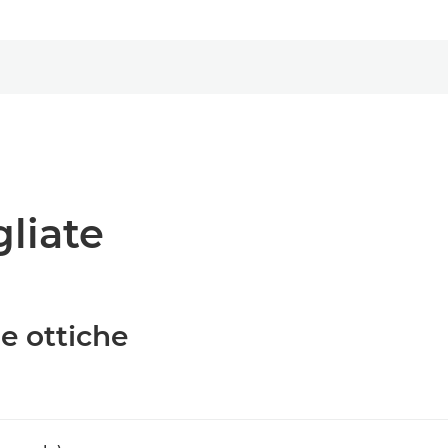
gliate
he ottiche