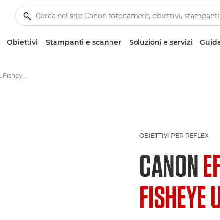
Obiettivi
Stampanti e scanner
Soluzioni e servizi
Guida
Canon EF 8-15mm f/4L Fisheye USM - Obiettivi - Obiettivi fotografici
OBIETTIVI PER REFLEX
CANON
E
FISHEYE 