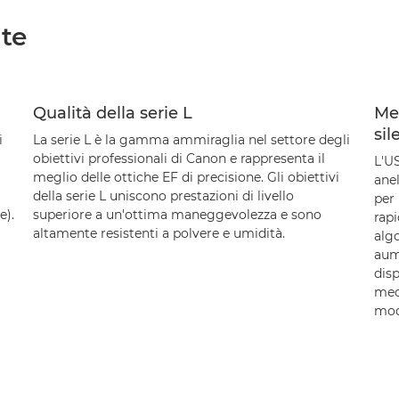
ate
Qualità della serie L
Me
sil
i
La serie L è la gamma ammiraglia nel settore degli
obiettivi professionali di Canon e rappresenta il
L'U
meglio delle ottiche EF di precisione. Gli obiettivi
anel
della serie L uniscono prestazioni di livello
per
e).
superiore a un'ottima maneggevolezza e sono
rapi
altamente resistenti a polvere e umidità.
alg
aum
disp
mec
mod