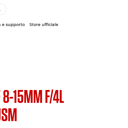
 e supporto
Store ufficiale
F 8-15MM F/4L
USM