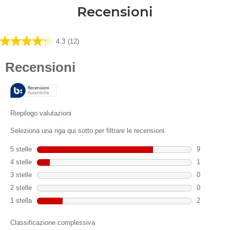
Recensioni
4.3
(12)
4.3
su
5
stelle.
12
recensioni