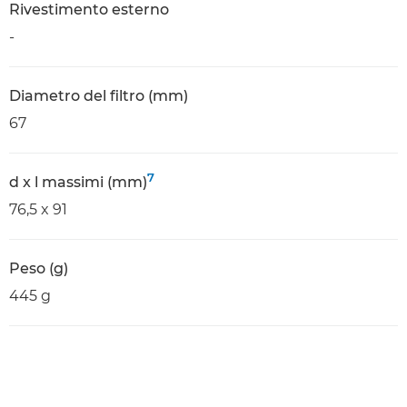
Rivestimento esterno
-
Diametro del filtro (mm)
67
7
d x l massimi (mm)
76,5 x 91
Peso (g)
445 g