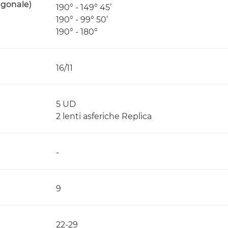
agonale)
190° - 149° 45’
190° - 99° 50’
190° - 180°
16/11
5 UD
2 lenti asferiche Replica
-
9
22-29