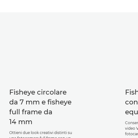
Fisheye circolare
Fis
da 7 mm e fisheye
con
full frame da
equ
14 mm
Consen
video V
Ottieni due look creativi distinti su
fotoca