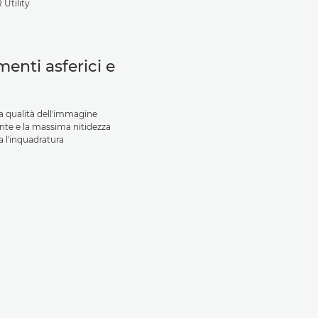
 Utility
menti asferici e
a qualità dell'immagine
ente e la massima nitidezza
a l'inquadratura