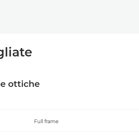
gliate
he ottiche
Full frame