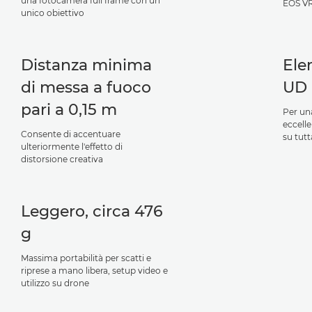
una fotocamera full frame con un
EOS VR
unico obiettivo
Distanza minima
Ele
di messa a fuoco
UD
pari a 0,15 m
Per un
eccell
Consente di accentuare
su tutt
ulteriormente l'effetto di
distorsione creativa
Leggero, circa 476
g
Massima portabilità per scatti e
riprese a mano libera, setup video e
utilizzo su drone