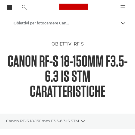
Canon Logo, back to
Obiettivi per fotocamere Canon
Attiv
Canon
OBIETTIVI RF-S
CANON RF-S 18-150MM F3.5-
6.3 IS STM
CARATTERISTICHE
Canon RF-S 18-150mm F3.5-6.3 IS STM
Toggle breadcrumbs