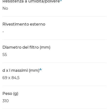
Resistenza a umidità/polvere
No
Rivestimento esterno
-
Diametro del filtro (mm)
55
4
d x l massimi (mm)
69 x 84,5
Peso (g)
310