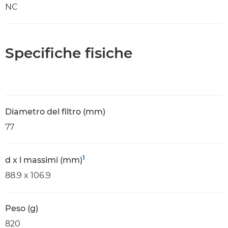
NC
Specifiche fisiche
Diametro del filtro (mm)
77
1
d x l massimi (mm)
88.9 x 106.9
Peso (g)
820