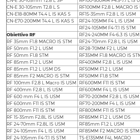
CN-E 30-105mm T2.8 L SP
RF100-500MM F4.5-7.1 L IS 
CN-E 30-105mm T2.8 L S
RF100MM F2.8 L MACRO I
CN-E18-80MM T4.4 L IS KAS S
RF15-35mm F2.8 L IS USM
CN-E70-200MM T4.4 L IS KAS S
RF24-105MM F4 L IS USM
RF24-105MM F4-7.1 IS STM
Obiettivo RF
RF24-240MM F4-6.3 IS US
RF 35mm F1.8 MACRO IS STM
RF24-70mm F2.8 L IS USM
RF 50mm F1.2 L USM
RF28-70MM F2 L USM
RF 50mm F1.8 STM
RF35MM F1.8 MACRO IS ST
RF 85mm F1.2 L USM
RF400MM F2.8 L IS USM
RF 85mm F1.2 L USM DS
RF50MM F1.2 L USM
RF 85mm F2 MACRO IS STM
RF50MM F1.8 STM
RF 100mm F2.8 L Macro IS USM
RF600MM F11 IS STM
RF 400mm F2.8 L IS USM
RF600MM F4 L IS USM
RF 600 mm F4 L IS USM
RF70-200MM F2.8 L IS USM
RF 600mm F11 IS STM
RF70-200MM F4 L IS USM
RF 800mm F11 IS STM
RF800MM F11 IS STM
RF 15-35mm F2.8L IS USM
RF85MM F1.2 L USM DS
RF 24-70mm F2.8L IS USM
RF85mm F1.2 L USM
RF 24-105mm F4 L IS USM
RF85MM F2 MACRO IS STM
RF 24-105mm F4-7.1 IS STM
TS-E135MM F4L MACRO