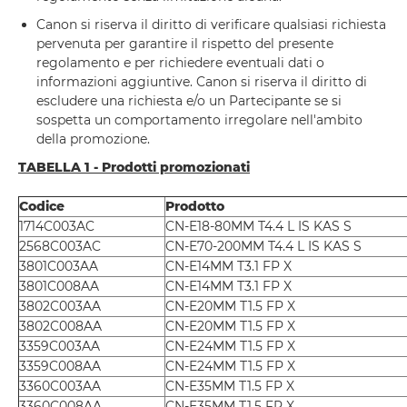
Canon si riserva il diritto di verificare qualsiasi richiesta
pervenuta per garantire il rispetto del presente
regolamento e per richiedere eventuali dati o
informazioni aggiuntive. Canon si riserva il diritto di
escludere una richiesta e/o un Partecipante se si
sospetta un comportamento irregolare nell'ambito
della promozione.
TABELLA 1 - Prodotti promozionati
Codice
Prodotto
1714C003AC
CN-E18-80MM T4.4 L IS KAS S
2568C003AC
CN-E70-200MM T4.4 L IS KAS S
3801C003AA
CN-E14MM T3.1 FP X
3801C008AA
CN-E14MM T3.1 FP X
3802C003AA
CN-E20MM T1.5 FP X
3802C008AA
CN-E20MM T1.5 FP X
3359C003AA
CN-E24MM T1.5 FP X
3359C008AA
CN-E24MM T1.5 FP X
3360C003AA
CN-E35MM T1.5 FP X
3360C008AA
CN-E35MM T1.5 FP X