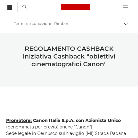
Canon Logo, back to
Termini e condizioni - Rimborso obiettivi cinematografici Canon
Attiv
Canon
Rimborso Canon | Offerte | Promozioni
REGOLAMENTO CASHBACK
Iniziativa Cashback “obiettivi
Offerta di rimborso sugli obiettivi cinematografici Canon - Approfitta di un premio sugli obiettivi compatibili
cinematografici Canon"
Promotore:
Canon Italia S.p.A. con Azionista Unico
(denominata per brevità anche “Canon”)
Sede legale in Cernusco sul Naviglio (MI) Strada Padana