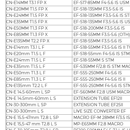
CN-E14MM T3.1 FP X
EF-S17-85MM F4-5.6 IS USM
CN-E20MM T1.5 FP X
EF-S18-135MM F3.5-5.6 IS
CN-E24MM T1.5 FP X
EF-S18-135MM F3.5-5.6 IS S
CN-E35MM T1.5 FP X
EF-S18-135MM F3.5-5.6 IS U
CN-E50MM T1.3 FP X
EF-S18-200MM F3.5-5.6 IS
CN-E85MM T1.3 FP X
EF-S18-55MM F3.5-5.6 (OTH)
CN-E135MM T2.2 FP X
EF-S18-55MM F3.5-5.6 IS
CN-E14mm T3.1 L F
EF-S18-55MM F3.5-5.6 IS II 
CN-E20mm T1.5 L F
EF-S18-55mm F4-5.6 IS STM
CN-E24mm T1.5 L F
EF-S18-55MM S STM
CN-E35mm T1.5 L F
EF-S35MM F/2.8 IS STM M
CN-E50mm T1.3 L F
EF-S55-250MM F4-5.6 IS
CN-E85mm T1.3 L F
EF-S55-250MM F4-5.6 IS II
CN-E135mm T2.2 L F
EF-S55-250MM F4-5.6 IS ST
CN-E 14.5-60mm L SP
EF-S60MM F2.8 USM MAC
CN-E 14.5mm-60mm L S
EXTENSION TUBE EF12II
CN-30-300mm L SP
EXTENSION TUBE EF25II
CN-30-300mm L S
LIVE SIZE CONVERTER EF
CN-E 15.5-47mm T2.8 L SP
MACRO EF-M 28MM F/3.5 I
CN-E 15,5-47 mm T2.8 L S
MP-E65MM F2.8 MACRO