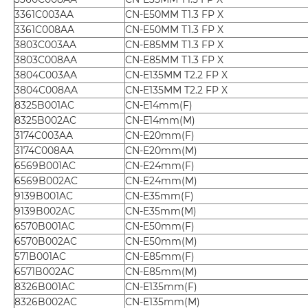
3361C003AA
CN-E50MM T1.3 FP X
3361C008AA
CN-E50MM T1.3 FP X
3803C003AA
CN-E85MM T1.3 FP X
3803C008AA
CN-E85MM T1.3 FP X
3804C003AA
CN-E135MM T2.2 FP X
3804C008AA
CN-E135MM T2.2 FP X
8325B001AC
CN-E14mm(F)
8325B002AC
CN-E14mm(M)
3174C003AA
CN-E20mm(F)
3174C008AA
CN-E20mm(M)
6569B001AC
CN-E24mm(F)
6569B002AC
CN-E24mm(M)
9139B001AC
CN-E35mm(F)
9139B002AC
CN-E35mm(M)
6570B001AC
CN-E50mm(F)
6570B002AC
CN-E50mm(M)
571B001AC
CN-E85mm(F)
6571B002AC
CN-E85mm(M)
8326B001AC
CN-E135mm(F)
8326B002AC
CN-E135mm(M)