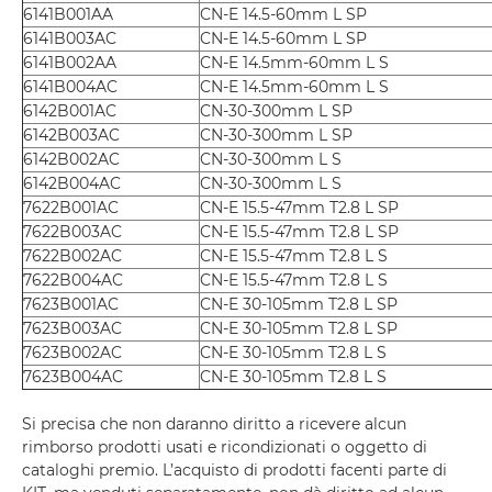
6141B001AA
CN-E 14.5-60mm L SP
6141B003AC
CN-E 14.5-60mm L SP
6141B002AA
CN-E 14.5mm-60mm L S
6141B004AC
CN-E 14.5mm-60mm L S
6142B001AC
CN-30-300mm L SP
6142B003AC
CN-30-300mm L SP
6142B002AC
CN-30-300mm L S
6142B004AC
CN-30-300mm L S
7622B001AC
CN-E 15.5-47mm T2.8 L SP
7622B003AC
CN-E 15.5-47mm T2.8 L SP
7622B002AC
CN-E 15.5-47mm T2.8 L S
7622B004AC
CN-E 15.5-47mm T2.8 L S
7623B001AC
CN-E 30-105mm T2.8 L SP
7623B003AC
CN-E 30-105mm T2.8 L SP
7623B002AC
CN-E 30-105mm T2.8 L S
7623B004AC
CN-E 30-105mm T2.8 L S
Si precisa che non daranno diritto a ricevere alcun
rimborso prodotti usati e ricondizionati o oggetto di
cataloghi premio. L’acquisto di prodotti facenti parte di