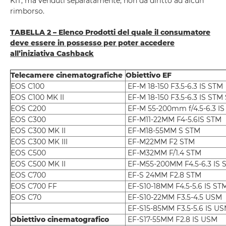
KIT, ma venduti separatamente, non dà diritto ad alcun
rimborso.
TABELLA 2 – Elenco Prodotti del quale il consumatore
deve essere in possesso per poter accedere
all’iniziativa Cashback
Telecamere cinematografiche
Obiettivo EF
EOS C100
EF-M 18-150 F3.5-6.3 IS STM
EOS C100 MK II
EF-M 18-150 F3.5-6.3 IS STM
EOS C200
EF-M 55-200mm f/4.5-6.3 IS
EOS C300
EF-M11-22MM F4-5.6IS STM
EOS C300 MK II
EF-M18-55MM S STM
EOS C300 MK III
EF-M22MM F2 STM
EOS C500
EF-M32MM F/1.4 STM
EOS C500 MK II
EF-M55-200MM F4.5-6.3 IS 
EOS C700
EF-S 24MM F2.8 STM
EOS C700 FF
EF-S10-18MM F4.5-5.6 IS ST
EOS C70
EF-S10-22MM F3.5-4.5 USM
EF-S15-85MM F3.5-5.6 IS U
Obiettivo cinematografico
EF-S17-55MM F2.8 IS USM