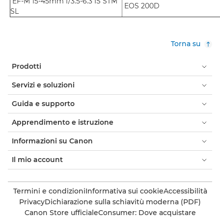
EF-M 15-45mm f/3.5-6.3 IS STM
EOS 200D
SL
Torna su
Prodotti
Servizi e soluzioni
Guida e supporto
Apprendimento e istruzione
Informazioni su Canon
Il mio account
Termini e condizioni
Informativa sui cookie
Accessibilità
Privacy
Dichiarazione sulla schiavitù moderna (PDF)
Canon Store ufficiale
Consumer: Dove acquistare