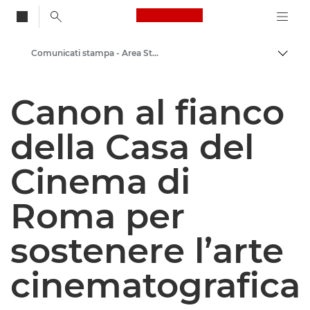
Canon Logo, back to
Comunicati stampa - Area Stampa di Canon
Attiv
Canon
Canon al fianco
Area stampa
della Casa del
Cinema di
Roma per
sostenere l’arte
cinematografica