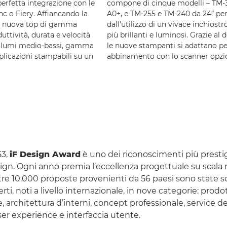
perfetta integrazione con le
compone di cinque modelli – TM-
c o Fiery. Affiancando la
A0+, e TM-255 e TM-240 da 24” per 
a nuova top di gamma
dall’utilizzo di un vivace inchios
uttività, durata e velocità
più brillanti e luminosi. Grazie al
 volumi medio-bassi, gamma
le nuove stampanti si adattano pe
plicazioni stampabili su un
abbinamento con lo scanner opzio
53,
iF Design Award
è uno dei riconoscimenti più prestig
gn. Ogni anno premia l’eccellenza progettuale su scala
tre 10.000 proposte provenienti da 56 paesi sono state s
erti, noti a livello internazionale, in nove categorie: prod
architettura d’interni, concept professionale, service de
ser experience e interfaccia utente.