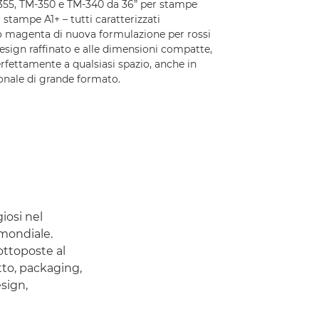
355, TM-350 e TM-340 da 36” per stampe
stampe A1+ – tutti caratterizzati
tro magenta di nuova formulazione per rossi
 design raffinato e alle dimensioni compatte,
rfettamente a qualsiasi spazio, anche in
nale di grande formato.
iosi nel
 mondiale.
ottoposte al
otto, packaging,
sign,