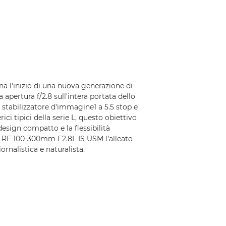
 l'inizio di una nuova generazione di
a apertura f/2.8 sull'intera portata dello
lo stabilizzatore d'immagine1 a 5.5 stop e
ici tipici della serie L, questo obiettivo
 design compatto e la flessibilità
o RF 100-300mm F2.8L IS USM l’alleato
iornalistica e naturalista.