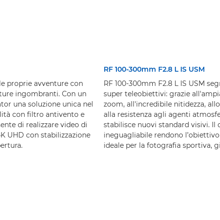
RF 100-300mm F2.8 L IS USM
le proprie avventure con
RF 100-300mm F2.8 L IS USM segna
ature ingombranti. Con un
super teleobiettivi: grazie all'ampi
ator una soluzione unica nel
zoom, all'incredibile nitidezza, al
tà con filtro antivento e
alla resistenza agli agenti atmosfer
nte di realizzare video di
stabilisce nuovi standard visivi. Il
n 4K UHD con stabilizzazione
ineguagliabile rendono l’obiettiv
ertura.
ideale per la fotografia sportiva, g