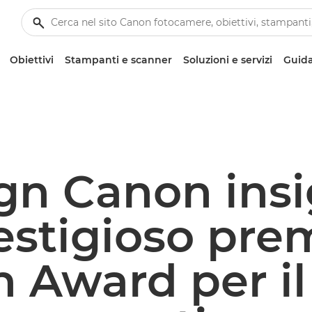
Obiettivi
Stampanti e scanner
Soluzioni e servizi
Guida
ign Canon insi
estigioso prem
 Award per il