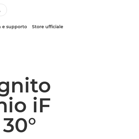
 e supporto
Store ufficiale
gnito
io iF
 30°