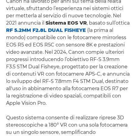
Canon ha lavorato per anni sul tema della realtà
virtuale, sfruttando l’esperienza nei sistemi ottici
per metterla al servizio di nuove tecnologie. Nel
2021 annuncia il
Sistema
EOS VR
, basato sull’ottica
RF 5.2MM F2.8L DUAL FISHEYE
(la prima al
mondo) compatibile con le fotocamere mirrorless
EOS R5 ed EOS R5C con sensore 8K e prestazioni
video avanzate. Nel 2024, Canon compie ulteriori
progressi introducendo l’obiettivo RF-S 3.9mm
F3.5 STM Dual Fisheye, progettato per la creazione
di contenuti VR con fotocamere APS-C, e annuncia
lo sviluppo del RF-S 7.8mm F4 STM Dual, destinato
all'uso in abbinamento alla fotocamera EOS R7 per
la registrazione di video spaziali, compatibili con
Apple Vision Pro.
Questo sistema consente di realizzare riprese 3D
stereoscopiche a 180° VR con una sola fotocamera
su un singolo sensore, semplificando