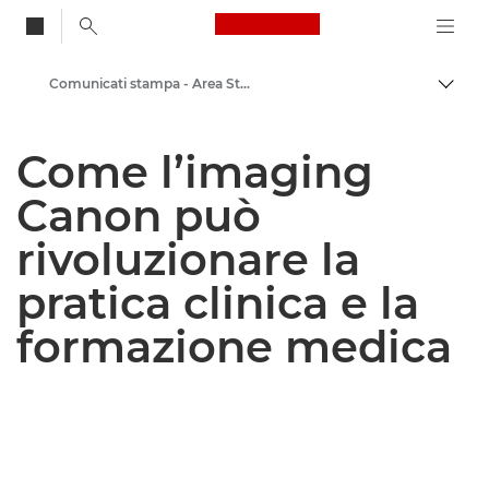
Canon Logo, back to
Comunicati stampa - Area Stampa di Canon
Attiv
Canon
Come l’imaging
Area stampa
Canon può
rivoluzionare la
pratica clinica e la
formazione medica