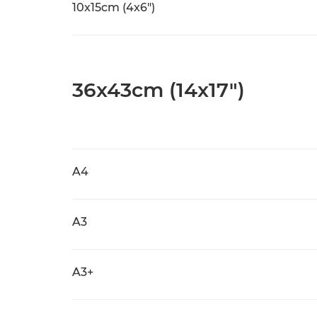
10x15cm (4x6")
36x43cm (14x17")
A4
A3
A3+