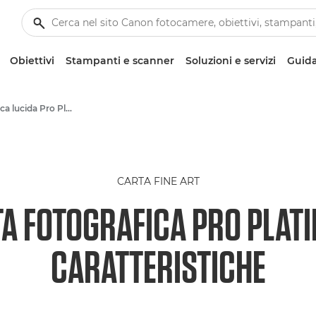
Obiettivi
Stampanti e scanner
Soluzioni e servizi
Guida
Carta fotografica lucida Pro Platinum Canon PT-101 - A4, 4x6", A3, A3+, A2
CARTA FINE ART
A FOTOGRAFICA PRO PLATIN
CARATTERISTICHE