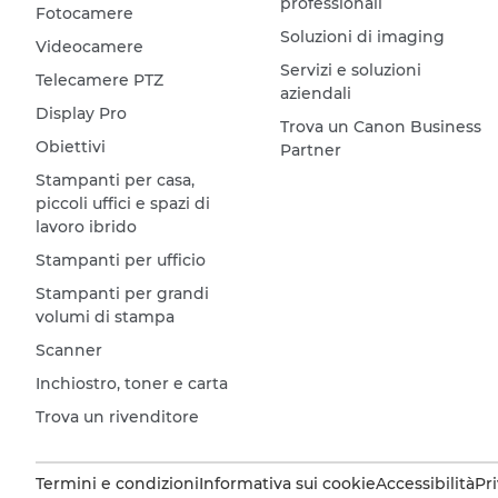
professionali
Fotocamere
Soluzioni di imaging
Videocamere
Servizi e soluzioni
Telecamere PTZ
aziendali
Display Pro
Trova un Canon Business
Obiettivi
Partner
Stampanti per casa,
piccoli uffici e spazi di
lavoro ibrido
Stampanti per ufficio
Stampanti per grandi
volumi di stampa
Scanner
Inchiostro, toner e carta
Trova un rivenditore
Termini e condizioni
Informativa sui cookie
Accessibilità
Pr