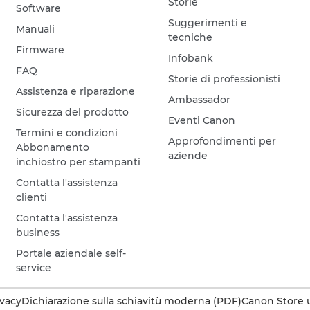
Storie
Software
Suggerimenti e
Manuali
tecniche
Firmware
Infobank
FAQ
Storie di professionisti
Assistenza e riparazione
Ambassador
Sicurezza del prodotto
Eventi Canon
Termini e condizioni
Approfondimenti per
Abbonamento
aziende
inchiostro per stampanti
Contatta l'assistenza
clienti
Contatta l'assistenza
business
Portale aziendale self-
service
ivacy
Dichiarazione sulla schiavitù moderna (PDF)
Canon Store u