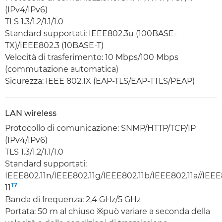
(IPv4/IPv6)
TLS 1.3/1.2/1.1/1.0
Standard supportati: IEEE802.3u (100BASE-
TX)/IEEE802.3 (10BASE-T)
Velocità di trasferimento: 10 Mbps/100 Mbps
(commutazione automatica)
Sicurezza: IEEE 802.1X (EAP-TLS/EAP-TTLS/PEAP)
LAN wireless
Protocollo di comunicazione: SNMP/HTTP/TCP/IP
(IPv4/IPv6)
TLS 1.3/1.2/1.1/1.0
Standard supportati:
IEEE802.11n/IEEE802.11g/IEEE802.11b/IEEE802.11a//IEEE
17
11
Banda di frequenza: 2,4 GHz/5 GHz
Portata: 50 m al chiuso ※può variare a seconda della