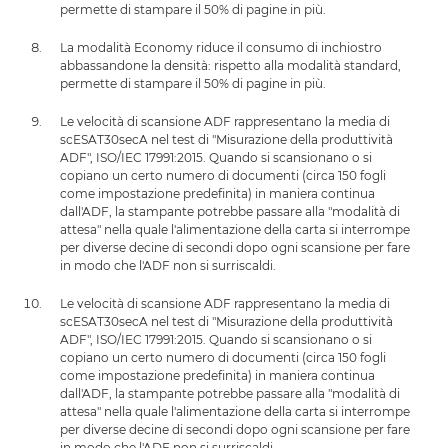
permette di stampare il 50% di pagine in più.
La modalità Economy riduce il consumo di inchiostro
abbassandone la densità: rispetto alla modalità standard,
permette di stampare il 50% di pagine in più.
Le velocità di scansione ADF rappresentano la media di
scESAT30secA nel test di "Misurazione della produttività
ADF", ISO/IEC 17991:2015. Quando si scansionano o si
copiano un certo numero di documenti (circa 150 fogli
come impostazione predefinita) in maniera continua
dall'ADF, la stampante potrebbe passare alla "modalità di
attesa" nella quale l'alimentazione della carta si interrompe
per diverse decine di secondi dopo ogni scansione per fare
in modo che l'ADF non si surriscaldi.
Le velocità di scansione ADF rappresentano la media di
scESAT30secA nel test di "Misurazione della produttività
ADF", ISO/IEC 17991:2015. Quando si scansionano o si
copiano un certo numero di documenti (circa 150 fogli
come impostazione predefinita) in maniera continua
dall'ADF, la stampante potrebbe passare alla "modalità di
attesa" nella quale l'alimentazione della carta si interrompe
per diverse decine di secondi dopo ogni scansione per fare
in modo che l'ADF non si surriscaldi.