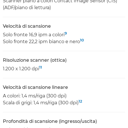
Scanner piano a colori Contact Image Sensor (CIS)
(ADF/piano di lettura)
Velocità di scansione
9
Solo fronte 16,9 ipm a colori
10
Solo fronte 22,2 ipm bianco e nero
Risoluzione scanner (ottica)
11
1.200 x 1.200 dpi
Velocità di scansione lineare
A colori: 1,4 ms/riga (300 dpi)
12
Scala di grigi: 1,4 ms/riga (300 dpi)
Profondità di scansione (ingresso/uscita)