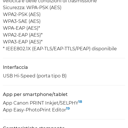
velocità e delle condizioni di trasmissione
Sicurezza: WPA-PSK (AES)
WPA2-PSK (AES)
WPA3-SAE (AES)
WPA-EAP (AES)*
WPA2-EAP (AES)*
WPA3-EAP (AES)*
* IEEE802.1X (EAP-TLS/EAP-TTLS/PEAP) disponibile
Interfaccia
USB Hi-Speed (porta tipo B)
App per smartphone/tablet
18
App Canon PRINT Inkjet/SELPHY
19
App Easy-PhotoPrint Editor