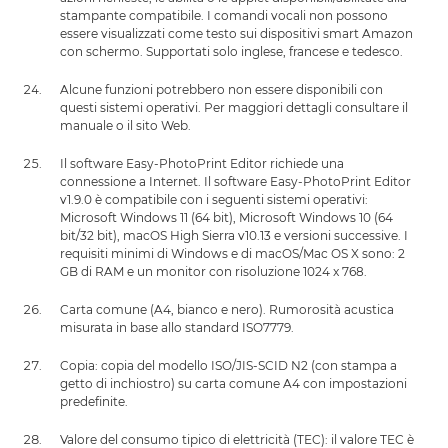
stampante compatibile. I comandi vocali non possono
essere visualizzati come testo sui dispositivi smart Amazon
con schermo. Supportati solo inglese, francese e tedesco.
Alcune funzioni potrebbero non essere disponibili con
questi sistemi operativi. Per maggiori dettagli consultare il
manuale o il sito Web.
Il software Easy-PhotoPrint Editor richiede una
connessione a Internet. Il software Easy-PhotoPrint Editor
v1.9.0 è compatibile con i seguenti sistemi operativi:
Microsoft Windows 11 (64 bit), Microsoft Windows 10 (64
bit/32 bit), macOS High Sierra v10.13 e versioni successive. I
requisiti minimi di Windows e di macOS/Mac OS X sono: 2
GB di RAM e un monitor con risoluzione 1024 x 768.
Carta comune (A4, bianco e nero). Rumorosità acustica
misurata in base allo standard ISO7779.
Copia: copia del modello ISO/JIS-SCID N2 (con stampa a
getto di inchiostro) su carta comune A4 con impostazioni
predefinite.
Valore del consumo tipico di elettricità (TEC): il valore TEC è