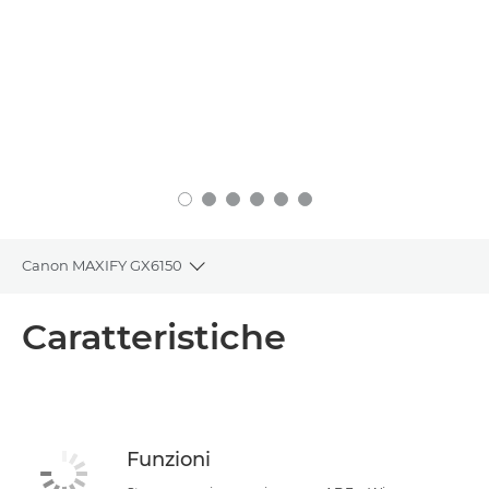
Canon MAXIFY GX6150
Toggle breadcrumbs
Panoramica
Caratteristiche
Caratteristiche
Supporto
Funzioni
ACQUISTA L'INCHIOSTRO