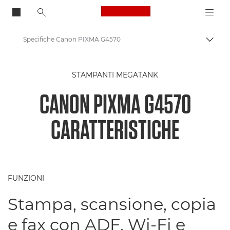
Canon Logo, back to
Specifiche Canon PIXMA G4570
Attiv
Canon
STAMPANTI MEGATANK
Stampanti Canon
CANON PIXMA G4570
Stampante Canon PIXMA G4570
CARATTERISTICHE
FUNZIONI
Stampa, scansione, copia
e fax con ADF, Wi-Fi e