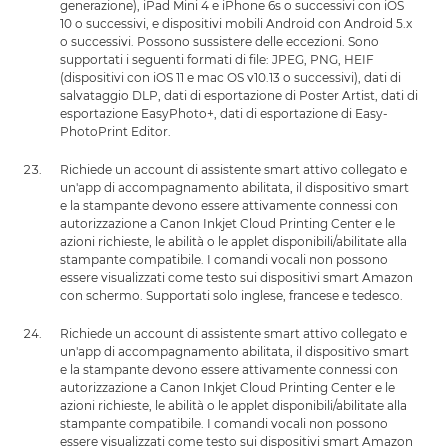
generazione), iPad Mini 4 e iPhone 6s o successivi con iOS
10 o successivi, e dispositivi mobili Android con Android 5.x
o successivi. Possono sussistere delle eccezioni. Sono
supportati i seguenti formati di file: JPEG, PNG, HEIF
(dispositivi con iOS 11 e mac OS v10.13 o successivi), dati di
salvataggio DLP, dati di esportazione di Poster Artist, dati di
esportazione EasyPhoto+, dati di esportazione di Easy-
PhotoPrint Editor.
Richiede un account di assistente smart attivo collegato e
un'app di accompagnamento abilitata, il dispositivo smart
e la stampante devono essere attivamente connessi con
autorizzazione a Canon Inkjet Cloud Printing Center e le
azioni richieste, le abilità o le applet disponibili/abilitate alla
stampante compatibile. I comandi vocali non possono
essere visualizzati come testo sui dispositivi smart Amazon
con schermo. Supportati solo inglese, francese e tedesco.
Richiede un account di assistente smart attivo collegato e
un'app di accompagnamento abilitata, il dispositivo smart
e la stampante devono essere attivamente connessi con
autorizzazione a Canon Inkjet Cloud Printing Center e le
azioni richieste, le abilità o le applet disponibili/abilitate alla
stampante compatibile. I comandi vocali non possono
essere visualizzati come testo sui dispositivi smart Amazon