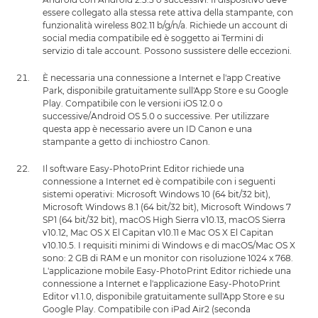
essere collegato alla stessa rete attiva della stampante, con
funzionalità wireless 802.11 b/g/n/a. Richiede un account di
social media compatibile ed è soggetto ai Termini di
servizio di tale account. Possono sussistere delle eccezioni.
È necessaria una connessione a Internet e l'app Creative
Park, disponibile gratuitamente sull'App Store e su Google
Play. Compatibile con le versioni iOS 12.0 o
successive/Android OS 5.0 o successive. Per utilizzare
questa app è necessario avere un ID Canon e una
stampante a getto di inchiostro Canon.
Il software Easy-PhotoPrint Editor richiede una
connessione a Internet ed è compatibile con i seguenti
sistemi operativi: Microsoft Windows 10 (64 bit/32 bit),
Microsoft Windows 8.1 (64 bit/32 bit), Microsoft Windows 7
SP1 (64 bit/32 bit), macOS High Sierra v10.13, macOS Sierra
v10.12, Mac OS X El Capitan v10.11 e Mac OS X El Capitan
v10.10.5. I requisiti minimi di Windows e di macOS/Mac OS X
sono: 2 GB di RAM e un monitor con risoluzione 1024 x 768.
L'applicazione mobile Easy-PhotoPrint Editor richiede una
connessione a Internet e l'applicazione Easy-PhotoPrint
Editor v1.1.0, disponibile gratuitamente sull'App Store e su
Google Play. Compatibile con iPad Air2 (seconda