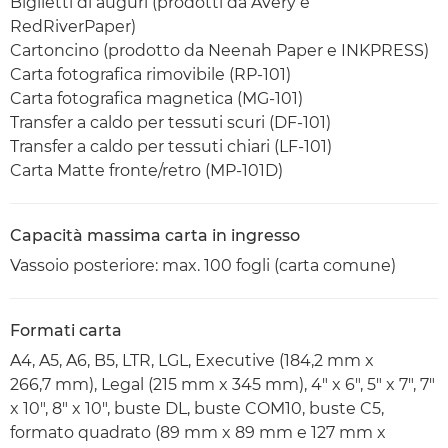
Biglietti di auguri (prodotti da Avery e
RedRiverPaper)
Cartoncino (prodotto da Neenah Paper e INKPRESS)
Carta fotografica rimovibile (RP-101)
Carta fotografica magnetica (MG-101)
Transfer a caldo per tessuti scuri (DF-101)
Transfer a caldo per tessuti chiari (LF-101)
Carta Matte fronte/retro (MP-101D)
Capacità massima carta in ingresso
Vassoio posteriore: max. 100 fogli (carta comune)
Formati carta
A4, A5, A6, B5, LTR, LGL, Executive (184,2 mm x
266,7 mm), Legal (215 mm x 345 mm), 4" x 6", 5" x 7", 7"
x 10", 8" x 10", buste DL, buste COM10, buste C5,
formato quadrato (89 mm x 89 mm e 127 mm x