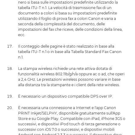
nero si basa sulle impostazioni predefinite utilizzando la
tabella ITU-T n.1. La velocità di trasmissione fax di un
documento a colori si basa su impostazioni predefinite
utilizzando il foglio di prova fax a colori Canon e varia a
seconda della complessità del documento, delle
impostazioni del fax che riceve, delle condizioni della linea,
ecc.
Il conteggio delle pagine è stato realizzato in base alla
tabella ITU-T n.1 o in base alla Tabella Standard Fax Canon
n.1.
La stampa wireless richiede una rete attiva dotata di
funzionalità wireless 802.11b/g/n/a oppure ac o ad, che operi
a 2,4 GHz. Le prestazioni wireless possono variare in base
alla distanza tra la stampante e i client della rete wireless.
È necessario un dispositivo compatibile DPS over IP.
È necessaria una connessione a Internet e l'app Canon
PRINT Inkjet/SELPHY, disponibile gratuitamente sull'App
Store e su Google Play. Compatibile con iPad, iPhone 3GS o
successivi, e dispositivi iPod touch di terza generazione o
successivi con iOS 7.0 o successivi, e dispositivi mobili
Android con Android 2.3.3 o successivi. Il dispositivo deve