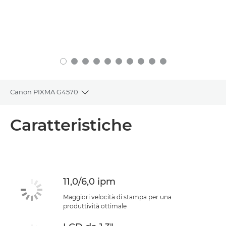
Canon PIXMA G4570
Toggle breadcrumbs
Panoramica
Caratteristiche
Caratteristiche
Supporto
11,0/6,0 ipm
ACQUISTA L'INCHIOSTRO
Maggiori velocità di stampa per una
produttività ottimale