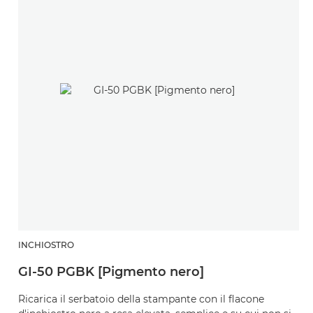
INCHIOSTRO
I
GI-50 PGBK [Pigmento nero]
G
Ricarica il serbatoio della stampante con il flacone
Fl