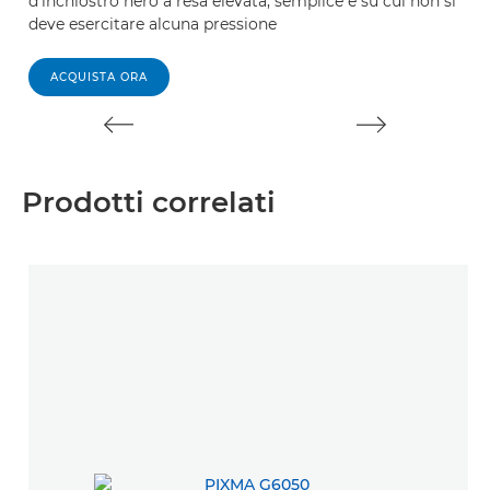
d'inchiostro nero a resa elevata, semplice e su cui non si
cu
deve esercitare alcuna pressione
un
ACQUISTA ORA
Prodotti correlati