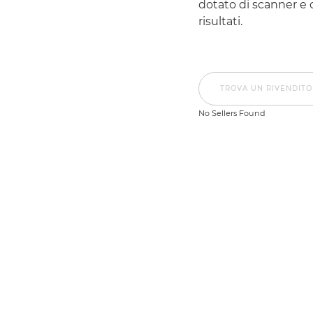
dotato di scanner e c
risultati.
TROVA UN RIVENDIT
No Sellers Found