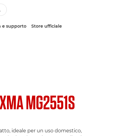
 e supporto
Store ufficiale
IXMA MG2551S
tto, ideale per un uso domestico,