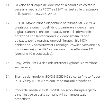
La velocità di copia dei documenti a colori è calcolata in
base alla media di sFCOT e sESAT nei test sulle prestazioni
dello standard ISO/IEC 29183.
Full HD Movie Print è disponibile per filmati MOV e MP4
creati con alcuni modelli di fotocamere e videocamere
digitali Canon. Richiede l'installazione del software in
dotazione con la fotocamera o videocamera Canon
utilizzata per la registrazione del filmato. I file MOV
richiedono: ZoomBrowser EX/ImageBrowser (versione 6.5
o successiva); i file MP4 richiedono: ImageBrowser EX
(versione 1.0 o successiva).
Easy-WebPrint EX richiede Internet Explorer 8 o versione
successiva.
Stampa del modello ISO/JIS-SCID N2 su carta Photo Paper
Plus Glossy II 10 x 15 cm con impostazioni predefinite.
Copia del modello ISO/JIS-SCID N2 (con stampa a getto
d'inchiostro) su carta comune A4 con impostazioni
predefinite.