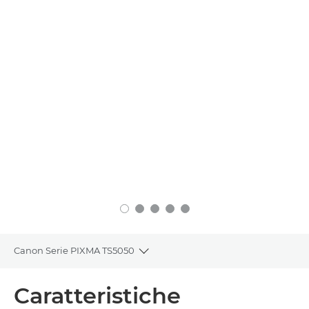
Canon Serie PIXMA TS5050
Toggle breadcrumbs
Panoramica
Caratteristiche