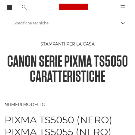
Canon Logo, back to
Specifiche tecniche
Attiv
Canon
STAMPANTI PER LA CASA
Stampanti Canon
CANON SERIE PIXMA TS5050
Serie PIXMA TS5050 - Stampanti
CARATTERISTICHE
NUMERI MODELLO
PIXMA TS5050 (NERO)
PIXMA TS5055 (NERO)