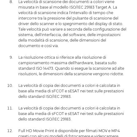
La velocità di scansione dei documenti a colori viene
misurata in base al modello ISO/IEC 29183 Target A. La
velocità di scansione indica l'intervallo di tempo che
intercorre tra la pressione del pulsante di scansione del
driver dello scanner e lo spegnimento del display di stato.
Tale velocità può variare a seconda della configurazione del
sistema, dell'interfaccia, del software, delle impostazioni
della modalità di scansione, delle dimensioni del
documento e così via.
La risoluzione ottica si riferisce alla risoluzione di
campionamento massima dell'hardware, basata sullo
standard ISO 14473. Quando si esegue la scansione ad alte
risoluzioni, le dimensioni della scansione vengono ridotte.
La velocità di copia dei documenti a colori è calcolata in
base alla media di sFCOT e sESAT nei test sulle prestazioni
dello standard ISO/IEC 29183.
La velocità di copia dei documenti a colori è calcolata in
base alla media di sFCOT e sESAT nei test sulle prestazioni
dello standard ISO/IEC 29183.
Full HD Movie Print è disponibile per filmati MOV e MP4
creati con alcuni modelli di fotocamere e videocamere