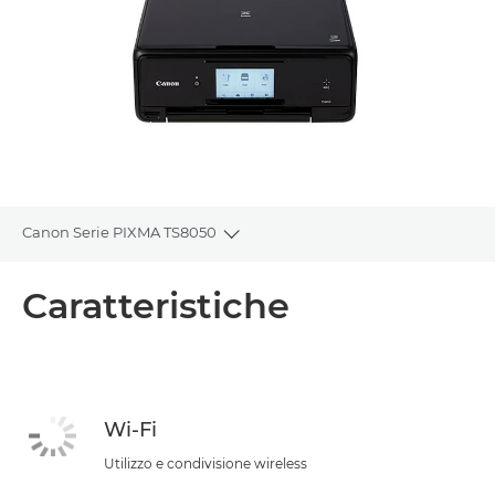
Canon Serie PIXMA TS8050
Toggle breadcrumbs
Panoramica
Caratteristiche
Caratteristiche
Supporto
Wi-Fi
ACQUISTA L'INCHIOSTRO
Utilizzo e condivisione wireless