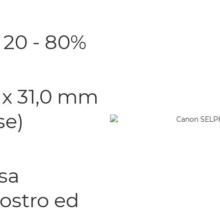
à 20 - 80%
3 x 31,0 mm
se)
sa
iostro ed