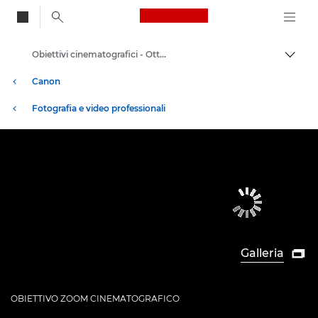
Canon Logo, back to
Obiettivi cinematografici - Ottiche 4K
Attiv
Canon
Fotografia e video professionali
Galleria

OBIETTIVO ZOOM CINEMATOGRAFICO