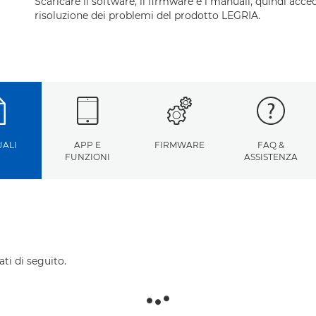
Scaricare il software, il firmware e i manuali, quindi acced
risoluzione dei problemi del prodotto LEGRIA.
ALI
APP E
FIRMWARE
FAQ &
FUNZIONI
ASSISTENZA
ti di seguito.