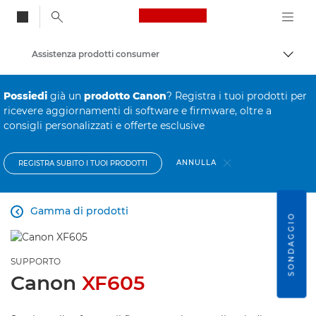
Canon Logo, back to
Assistenza prodotti consumer
Attiv
Canon
Possiedi
già un
prodotto Canon
? Registra i tuoi prodotti per
ricevere aggiornamenti di software e firmware, oltre a
consigli personalizzati e offerte esclusive
ANNULLA
REGISTRA SUBITO I TUOI PRODOTTI
Gamma di prodotti

SONDAGGIO
SUPPORTO
Canon
XF605