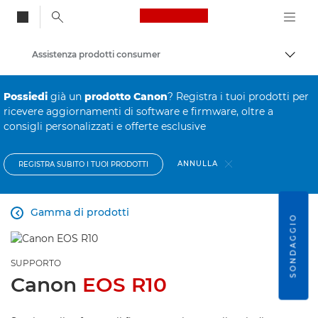
Canon Logo, back to
Assistenza prodotti consumer
Attiv
Canon
Possiedi
già un
prodotto Canon
? Registra i tuoi prodotti per
ricevere aggiornamenti di software e firmware, oltre a
consigli personalizzati e offerte esclusive
ANNULLA
REGISTRA SUBITO I TUOI PRODOTTI
Gamma di prodotti

SONDAGGIO
SUPPORTO
Canon
EOS R10