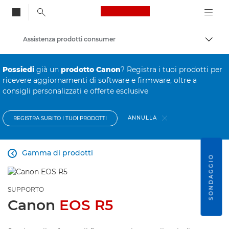
Canon Logo, back to
Assistenza prodotti consumer
Attiv
Canon
Possiedi
già un
prodotto Canon
? Registra i tuoi prodotti per
ricevere aggiornamenti di software e firmware, oltre a
consigli personalizzati e offerte esclusive
ANNULLA
REGISTRA SUBITO I TUOI PRODOTTI
Gamma di prodotti

SONDAGGIO
SUPPORTO
Canon
EOS R5