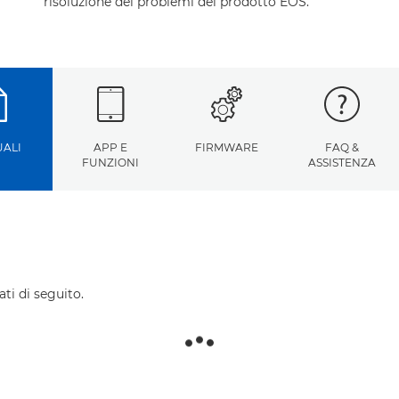
risoluzione dei problemi del prodotto EOS.
ALI
APP E
FIRMWARE
FAQ &
FUNZIONI
ASSISTENZA
ti di seguito.