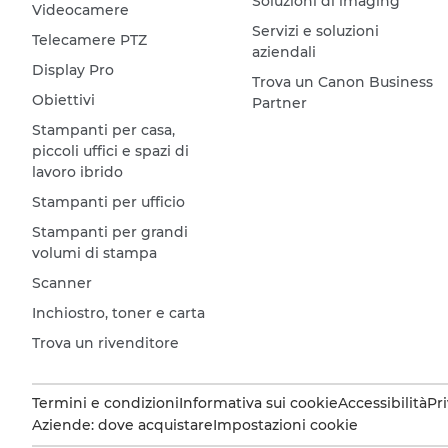
Soluzioni di imaging
Videocamere
Servizi e soluzioni
Telecamere PTZ
aziendali
Display Pro
Trova un Canon Business
Obiettivi
Partner
Stampanti per casa,
piccoli uffici e spazi di
lavoro ibrido
Stampanti per ufficio
Stampanti per grandi
volumi di stampa
Scanner
Inchiostro, toner e carta
Trova un rivenditore
Termini e condizioni
Informativa sui cookie
Accessibilità
Pr
Aziende: dove acquistare
Impostazioni cookie