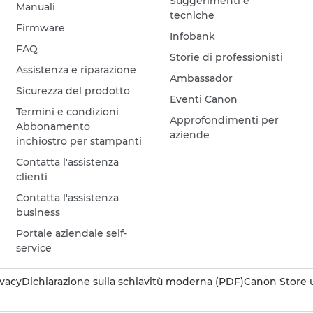
Suggerimenti e
Manuali
tecniche
Firmware
Infobank
FAQ
Storie di professionisti
Assistenza e riparazione
Ambassador
Sicurezza del prodotto
Eventi Canon
Termini e condizioni
Approfondimenti per
Abbonamento
aziende
inchiostro per stampanti
Contatta l'assistenza
clienti
Contatta l'assistenza
business
Portale aziendale self-
service
ivacy
Dichiarazione sulla schiavitù moderna (PDF)
Canon Store u