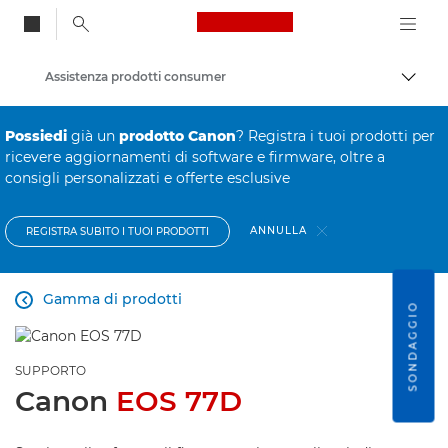
Canon Logo, back to
Assistenza prodotti consumer
Attiv
Canon
Possiedi
già un
prodotto Canon
? Registra i tuoi prodotti per
ricevere aggiornamenti di software e firmware, oltre a
consigli personalizzati e offerte esclusive
ANNULLA
REGISTRA SUBITO I TUOI PRODOTTI
Gamma di prodotti

SONDAGGIO
SUPPORTO
Canon
EOS 77D