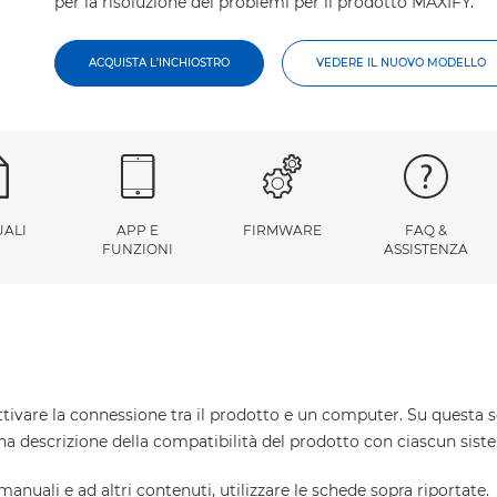
per la risoluzione dei problemi per il prodotto MAXIFY.
ACQUISTA L'INCHIOSTRO
VEDERE IL NUOVO MODELLO
ALI
APP E
FIRMWARE
FAQ &
FUNZIONI
ASSISTENZA
ttivare la connessione tra il prodotto e un computer. Su questa s
una descrizione della compatibilità del prodotto con ciascun sist
 manuali e ad altri contenuti, utilizzare le schede sopra riportate.