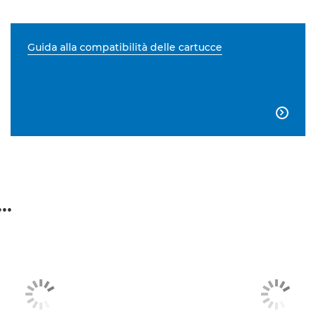
Guida alla compatibilità delle cartucce

..