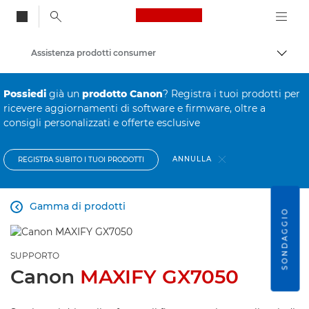
Canon Logo, back to
Assistenza prodotti consumer
Attiv
Canon
Possiedi
già un
prodotto Canon
? Registra i tuoi prodotti per
ricevere aggiornamenti di software e firmware, oltre a
consigli personalizzati e offerte esclusive
ANNULLA
REGISTRA SUBITO I TUOI PRODOTTI
Gamma di prodotti

SONDAGGIO
SUPPORTO
Canon
MAXIFY GX7050