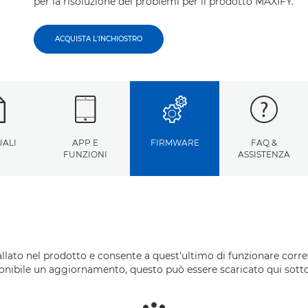
per la risoluzione dei problemi per il prodotto MAXIFY.
ACQUISTA L'INCHIOSTRO
ALI
APP E
FIRMWARE
FAQ &
FUNZIONI
ASSISTENZA
tallato nel prodotto e consente a quest'ultimo di funzionare cor
onibile un aggiornamento, questo può essere scaricato qui sotto