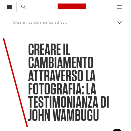
Canon Logo, back to
Creare il cambiamento attraverso la fotografia
Attiv
Canon
CREARE IL
Benvenuto su VIEW
CAMBIAMENTO
ATTRAVERSO LA
FOTOGRAFIA: LA
TESTIMONIANZA DI
JOHN WAMBUGU