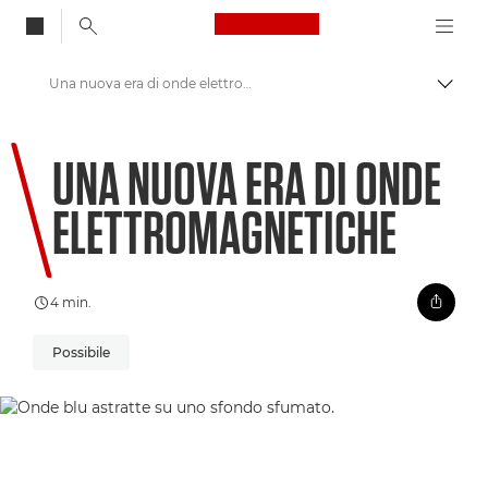
Canon Logo, back to
Una nuova era di onde elettromagnetiche
Attiv
Canon
UNA NUOVA ERA DI ONDE
Benvenuto su VIEW
ELETTROMAGNETICHE
4 min.
Possibile