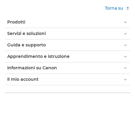
Torna su
Prodotti
Servizi e soluzioni
Guida e supporto
Apprendimento e istruzione
Informazioni su Canon
Il mio account
Termini e condizioni
Informativa sui cookie
Accessibilità
Privacy
Dichiarazione sulla schiavitù moderna (PDF)
Canon Store ufficiale
Consumer: Dove acquistare
Aziende: dove acquistare
Impostazioni cookie