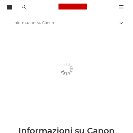
Canon Logo, back to
Informazioni su Canon
Attiv
Canon
Chi siamo
Informazioni su Canon