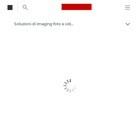
Canon Logo, back to
Soluzioni di imaging foto e video
Attiv
Canon
Soluzioni e servizi