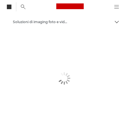
Canon Logo, back to
Soluzioni di imaging foto e video
Attiv
Canon
Soluzioni e servizi