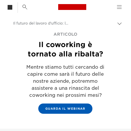
Canon Logo, back t
Il futuro del lavoro d'ufficio: le aree di coworking sono destinate a diventare la "nuova normalità"?
Attiv
brea
Canon
ARTICOLO
Il coworking è
Soluzioni e servizi
tornato alla ribalta?
Approfondimenti
Mentre stiamo tutti cercando di
Articoli aziendali e professionali
capire come sarà il futuro delle
nostre aziende, potremmo
assistere a una rinascita del
coworking nei prossimi mesi?
GUARDA IL WEBINAR