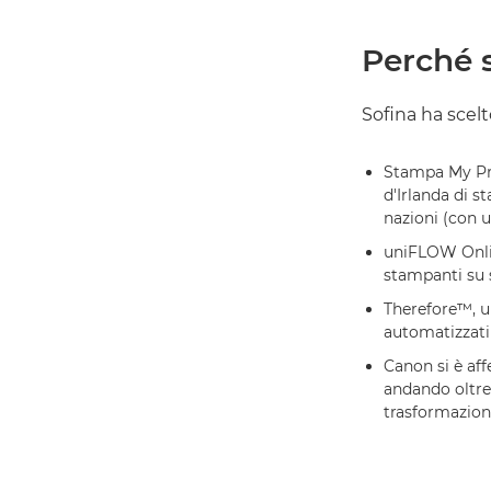
Perché 
Sofina ha scel
Stampa My Pri
d'Irlanda di s
nazioni (con u
uniFLOW Onlin
stampanti su 
Therefore™, u
automatizzati 
Canon si è aff
andando oltre 
trasformazione