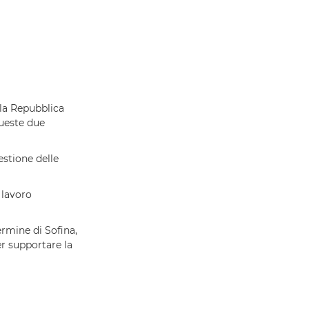
la Repubblica
queste due
estione delle
 lavoro
rmine di Sofina,
er supportare la