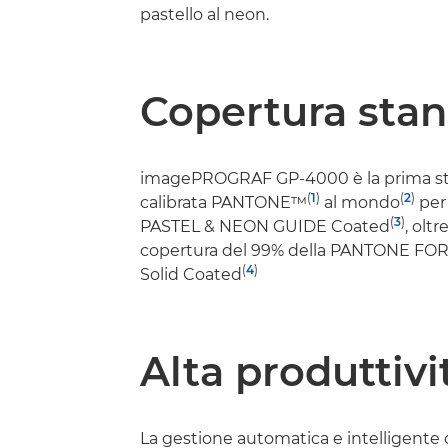
pastello al neon.
Copertura sta
imagePROGRAF GP-4000 è la prima 
(
1
)
(
2
)
calibrata PANTONE™
al mondo
per
(
3
)
PASTEL & NEON GUIDE Coated
, oltr
copertura del 99% della PANTONE F
(
4
)
Solid Coated
Alta produttivi
La gestione automatica e intelligente d