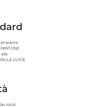
ndard
stampante
 PANTONE
e alla
ORMULA GUIDE
tà
ei rotoli