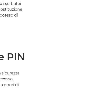
 i serbatoi
sostituzione
rocesso di
e PIN
a sicurezza
accesso
 errori di