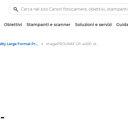
Obiettivi
Stampanti e scanner
Soluzioni e servizi
Guida
High-Quality Large Format Printers for CAD/GIS and Stunning Graphics
imagePROGRAF GP-4000: stampa professionale di grande formato
-