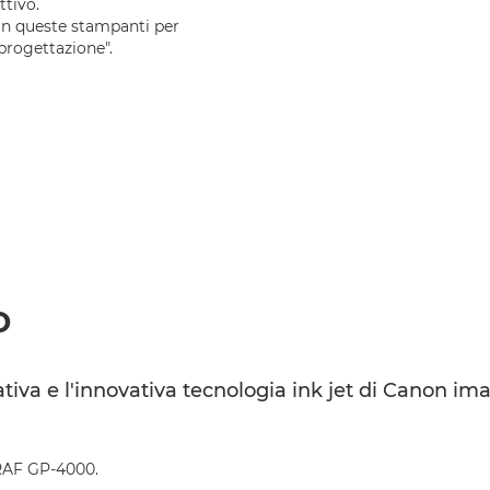
ttivo.
 in queste stampanti per
 progettazione".
o
reativa e l'innovativa tecnologia ink jet di Cano
RAF GP-4000.